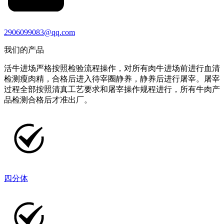
2906099083@qq.com
我们的产品
活牛进场严格按照检验流程操作，对所有肉牛进场前进行血清
检测瘦肉精，合格后进入待宰圈静养，静养后进行屠宰。屠宰
过程全部按照清真工艺要求和屠宰操作规程进行，所有牛肉产
品检测合格后才准出厂。
四分体