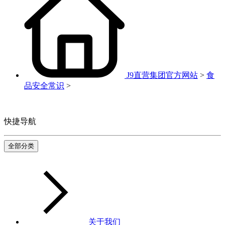
J9直营集团官方网站
>
食
品安全常识
>
快捷导航
全部分类
关于我们