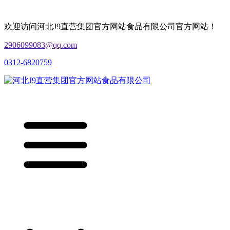
欢迎访问河北J9直营集团官方网站食品有限公司官方网站！
2906099083@qq.com
0312-6820759