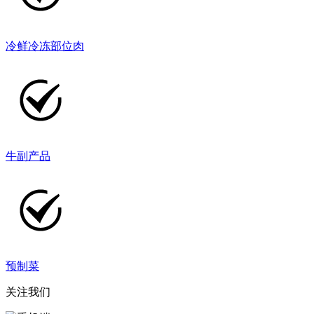
冷鲜冷冻部位肉
牛副产品
预制菜
关注我们