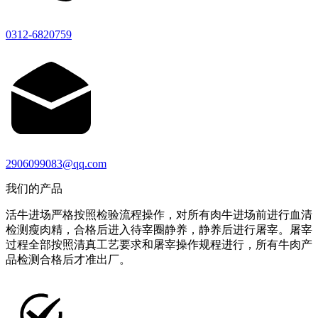
0312-6820759
2906099083@qq.com
我们的产品
活牛进场严格按照检验流程操作，对所有肉牛进场前进行血清
检测瘦肉精，合格后进入待宰圈静养，静养后进行屠宰。屠宰
过程全部按照清真工艺要求和屠宰操作规程进行，所有牛肉产
品检测合格后才准出厂。