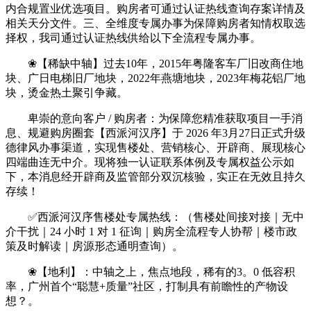
内合规置业优选项目。购房者可通过认证热线查询存案详情及
相关天分文件。三、全维度专属办事为保障购房者知情权取选
择权，我司通过认证热线供给以下全流程专属办事。
❀【稀缺中轴】过去10年，2015年粤隆客车厂旧改商住地
块、广日电梯旧厂地块，2022年燕塘地块，2023年梅花铝厂地
块，烫金热土聚引争藏。
卑崇的意向客户 / 购房者：为保障您精准获取项目一手消
息、规避购房圈套【西派河汉序】于 2026 年3月27日正式升级
德律风办事渠道，实现售楼处、营销核心、开辟商、展现核心
四端曲连无中介。现将独一认证联系体例及专属权益公示如
下，本消息经开辟商及监管部分双沉核验，实正在无效且持久
存续！
✅西派河汉序售楼处专属热线：（售楼处间接对接｜无中
介干扰｜24 小时 1 对 1 征询｜购房全流程专人协帮｜楼市政
策及时解读｜房源形态通明查询）。
❀【地利】：中轴之上，焦点地段，稀有的3。0 低容积
率，广州首个“聪慧+质量”社区，打制具有前瞻性的产物设
想？。