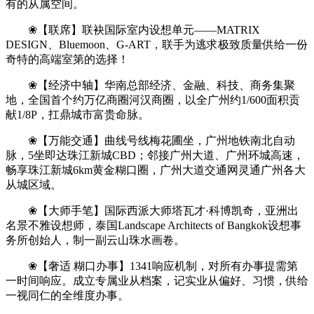
有的从属空间。
❀【联席】联袂国际室内设想单元——MATRIX
DESIGN、Bluemoon、G-ART，联手为逃求极致质量供给一份
奇特的高端室第的选择！
❀【经济中轴】华南总部经济、金融、科技、商务集聚
地，全国首个约万亿商圈河汉商圈，以全广州约1/600面积贡
献1/8P，扛鼎城市富贵命脉。
❀【万能交通】曲线号线梅花圃坐，广州地铁南北自动
脉，5坐即达珠江新城CBD；邻接广州大道、广州环城高速，
畅享珠江新城6km黄金糊口圈，广州大道交通网灵通广州各大
从城区域。
❀【大师手笔】国际西派大师塔瓦才·科博凯奇，亚洲出
名景不雅设想师，泰国Landscape Architects of Bangkok设想事
务所创始人，制一副云山珠水画卷。
❀【奢适 糊口办事】1341响应机制，对所有办事提需第
一时间响应。成立专属业从档案，记实业从偏好、习惯，供给
一视同仁的全维度办事。