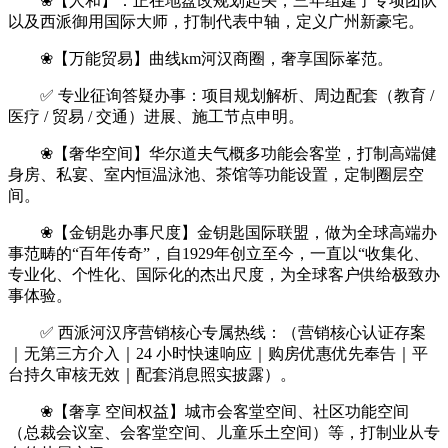
❀【人和】：正在地盘改规划起头，三年组建了专项团队
以及西派御用国际大师，打制代表中轴，定义广州新豪宅。
❀【万能贸易】曲线km河汉商圈，奢享国际峯范。
✅ 专业征询答疑办事：项目规划解析、周边配套（教育 /
医疗 / 贸易 / 交通）进展、施工节点申明。
❀【奢华空间】华尔道夫气概多功能会客堂，打制高端健
身房、私宴、室内恒温泳池、茶馆等功能设置，定制圈层空
间。
❀【金钥匙办事尺度】金钥匙国际联盟，做为全球高端办
事范畴的“百年传奇”，自1929年创立至今，一直以“收集化、
专业化、个性化、国际化的杰出尺度，为全球客户供给极致办
事体验。
✅ 西派河汉序营销核心专属热线：（营销核心认证存案
｜无第三方介入｜24 小时快速响应｜购房优惠优先奉告｜平
台持久审核无效｜配套消息照实披露）。
❀【奢享 空间权益】城市会客堂空间、社区功能空间
（总裁会议室、会客堂空间、儿童乐土空间）等，打制业从专