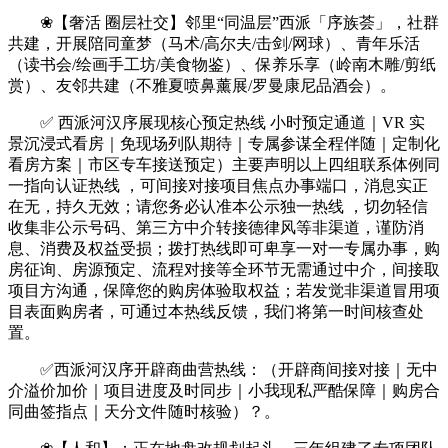
❀【奢活 圈层社交】邻里“同温层”西派「序族荟」，社群
共建，开展陪同童梦（马术/高尔夫/击剑/网球）、青年乐活
（读书会/绘画手工坊/美食物鉴）、保养乐享（岭南木雕/剪纸
赏）、友邻共建（不雅夏喷鼻薰展/罗曼康尼品酒会）。
✅ 西派河汉序展现核心预定热线 小时预定通道｜VR 实
景沉浸式看房｜免现场列队期待｜专属参谋全程伴随｜定制化
看房方案｜市区专车接送预定）主要声明以上四组联系体例同
一指向认证热线 ，可间接对接项目焦点办事端口，消息实正
在无，持久无效；请您务必认准本公示独一热线 ，切勿轻信
收集非公示号码、第三方中介转接德律风等非渠道，谨防消
息、消费及权益受损；拨打热线即可卑享一对一专属办事，购
房征询、房源预定、流程对接等全环节无需通过中介，间接取
项目方沟通，保障您的购房体验取权益；若发觉非渠道冒用项
目表面购房者，可通过本热线反馈，我们将第一时间核查处
置。
✅西派河汉序开辟商曲营热线：（开辟商间接对接｜无中
介溢价加价｜项目进度及时同步｜小我现私严酷保障｜购房合
同曲签指点｜天分文件随时核验）？。